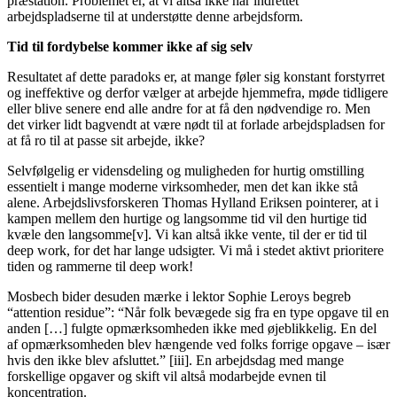
præstation. Problemet er, at vi altså ikke har indrettet
arbejdspladserne til at understøtte denne arbejdsform.
Tid til fordybelse kommer ikke af sig selv
Resultatet af dette paradoks er, at mange føler sig konstant forstyrret
og ineffektive og derfor vælger at arbejde hjemmefra, møde tidligere
eller blive senere end alle andre for at få den nødvendige ro. Men
det virker lidt bagvendt at være nødt til at forlade arbejdspladsen for
at få ro til at passe sit arbejde, ikke?
Selvfølgelig er vidensdeling og muligheden for hurtig omstilling
essentielt i mange moderne virksomheder, men det kan ikke stå
alene. Arbejdslivsforskeren Thomas Hylland Eriksen pointerer, at i
kampen mellem den hurtige og langsomme tid vil den hurtige tid
kvæle den langsomme[v]. Vi kan altså ikke vente, til der er tid til
deep work, for det har lange udsigter. Vi må i stedet aktivt prioritere
tiden og rammerne til deep work!
Mosbech bider desuden mærke i lektor Sophie Leroys begreb
“attention residue”: “Når folk bevægede sig fra en type opgave til en
anden […] fulgte opmærksomheden ikke med øjeblikkelig. En del
af opmærksomheden blev hængende ved folks forrige opgave – især
hvis den ikke blev afsluttet.” [iii]. En arbejdsdag med mange
forskellige opgaver og skift vil altså modarbejde evnen til
koncentration.