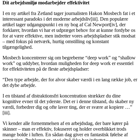
Dit arbejdsmiljø modarbejder effektivitet
I en ny artikel fra Zetland tager journalisten Hakon Mosbech fat i et
interessant paradoks i det moderne arbejdsliv[iii]. Den populære
artikel tager udgangspunkt i en ny bog af Cal Newport[iv], der
forklarer, hvordan vi har et udpræget behov for at kunne fordybe os
for at være effektive, men indretter vores arbejdspladser stik modsat
– med fokus på netværk, hurtig omstilling og konstant
tilgængelighed.
Mosbech koncentrerer sig om begreberne “deep work” og “shallow
work” og uddyber, hvordan muligheden for deep work er essentiel
for effektiviteten på de fleste arbejdspladser:
“Den type arbejde, der for alvor skaber værdi i en lang række job, er
det dybe arbejde.
I en tilstand af distraktionsfri koncentration strækker du dine
kognitive evner til det yderste. Det er i denne tilstand, du skaber ny
værdi, forbedrer dig og ofte laver ting, der er svære at kopiere …”
[iii].
Vi kender alle fornemmelsen af en arbejdsdag, der bare kører på
skinner – man er effektiv, fokuseret og holder overblikket trods
mange bolde i luften. En sådan dag giver en fantastisk følelse af