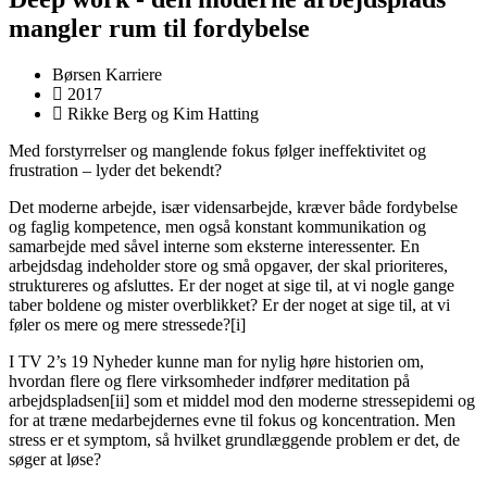
mangler rum til fordybelse
Børsen Karriere
2017
Rikke Berg og Kim Hatting
Med forstyrrelser og manglende fokus følger ineffektivitet og
frustration – lyder det bekendt?
Det moderne arbejde, især vidensarbejde, kræver både fordybelse
og faglig kompetence, men også konstant kommunikation og
samarbejde med såvel interne som eksterne interessenter. En
arbejdsdag indeholder store og små opgaver, der skal prioriteres,
struktureres og afsluttes. Er der noget at sige til, at vi nogle gange
taber boldene og mister overblikket? Er der noget at sige til, at vi
føler os mere og mere stressede?[i]
I TV 2’s 19 Nyheder kunne man for nylig høre historien om,
hvordan flere og flere virksomheder indfører meditation på
arbejdspladsen[ii] som et middel mod den moderne stressepidemi og
for at træne medarbejdernes evne til fokus og koncentration. Men
stress er et symptom, så hvilket grundlæggende problem er det, de
søger at løse?