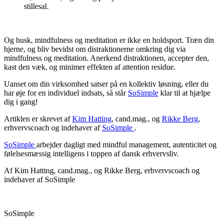
stillesal.
Og husk, mindfulness og meditation er ikke en holdsport. Træn din
hjerne, og bliv bevidst om distraktionerne omkring dig via
mindfulness og meditation. Anerkend distraktionen, accepter den,
kast den væk, og minimer effekten af attention residue.
Uanset om din virksomhed satser på en kollektiv løsning, eller du
har øje for en individuel indsats, så står
SoSimple
klar til at hjælpe
dig i gang!
Artiklen er skrevet af
Kim Hatting
, cand.mag., og
Rikke Berg
,
erhvervscoach og indehaver af
SoSimple
.
SoSimple
arbejder dagligt med mindful management, autenticitet og
følelsesmæssig intelligens i toppen af dansk erhvervsliv.
Af Kim Hatting, cand.mag., og Rikke Berg, erhvervscoach og
indehaver af SoSimple
SoSimple