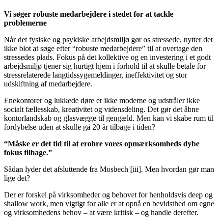
Vi søger robuste medarbejdere i stedet for at tackle
problemerne
Når det fysiske og psykiske arbejdsmiljø gør os stressede, nytter det
ikke blot at søge efter “robuste medarbejdere” til at overtage den
stressedes plads. Fokus på det kollektive og en investering i et godt
arbejdsmiljø tjener sig hurtigt hjem i forhold til at skulle betale for
stressrelaterede langtidssygemeldinger, ineffektivitet og stor
udskiftning af medarbejdere.
Enekontorer og lukkede døre er ikke moderne og udstråler ikke
socialt fællesskab, kreativitet og vidensdeling. Det gør det åbne
kontorlandskab og glasvægge til gengæld. Men kan vi skabe rum til
fordybelse uden at skulle gå 20 år tilbage i tiden?
“Måske er det tid til at erobre vores opmærksomheds dybe
fokus tilbage.”
Sådan lyder det afsluttende fra Mosbech [iii]. Men hvordan gør man
lige det?
Der er forskel på virksomheder og behovet for henholdsvis deep og
shallow work, men vigtigt for alle er at opnå en bevidsthed om egne
og virksomhedens behov – at være kritisk – og handle derefter.